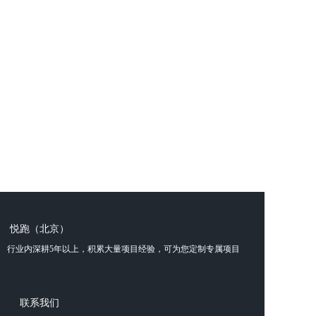
悦跑（北京）
体育科技有限
行业内深耕5年以上，积累大量项目经验，可为您定制专属项目
公司
联系我们